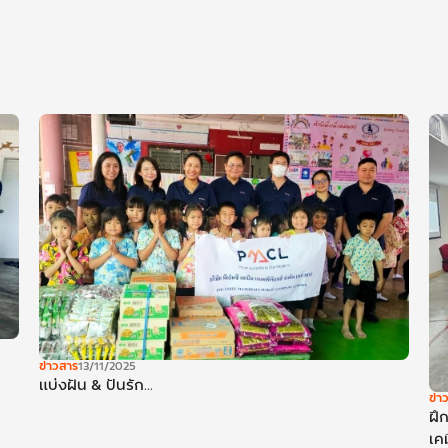
ข่าวสาร
13/11/2025
แบ่งฝัน & ปันรัก...
ข่า
ฝึ
เค