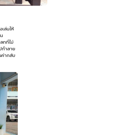
งเล่นให้
็น
ทที่ไม่
ไปทำลาย
ณค่ากลับ