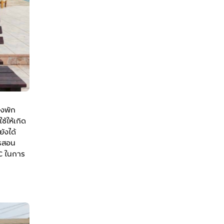
วงพัก
ช้ให้เกิด
ยังได้
ารสอน
MC ในการ