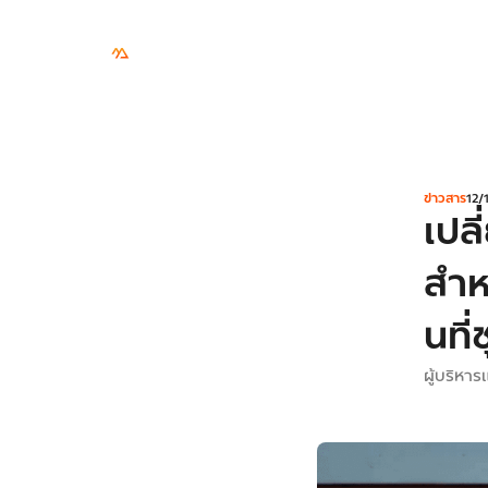
สิ่ง
สังคม
ธร
รายงาน
ห้อง
ติดต่อ
ความ
แวดล้อม
รมาภิ
ข่าว
EN
ยั่งยืน
บาล
ข่าวสาร
12/
เปลี
สำหร
นที
ผู้บริหา