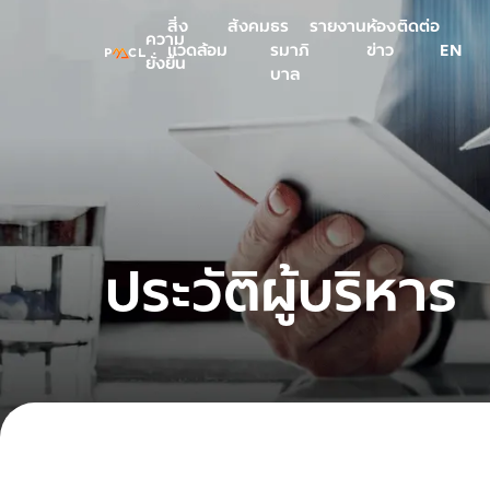
สิ่ง
สังคม
ธร
รายงาน
ห้อง
ติดต่อ
ความ
แวดล้อม
รมาภิ
ข่าว
EN
ยั่งยืน
บาล
ประวัติผู้บริหาร